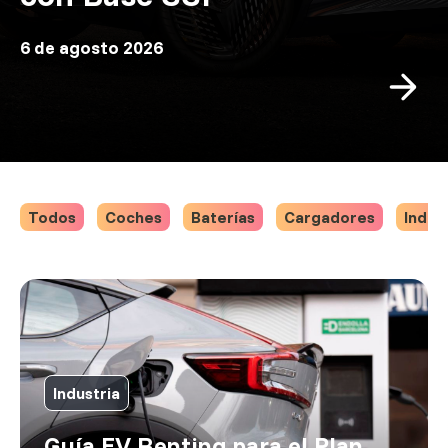
6 de agosto 2026
Todos
Coches
Baterías
Cargadores
Indus
Industria
Guía EV Renting para el Plan