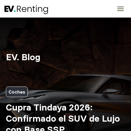
EV Renting
Vehículos
Renting 360°
EV. Blog
Promoción
¿Por qué eléctrico?
Punto de Recarga
Coches
Equipo
Cupra Tindaya 2026:
Blog
Confirmado el SUV de Lujo
902 018 096
con Base SSP