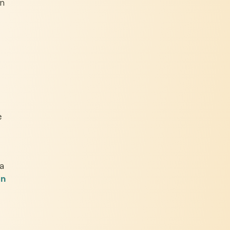
en
e
a
on