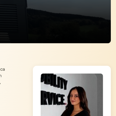
ica
n
,