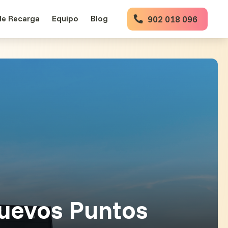
de Recarga
Equipo
Blog
902 018 096
uevos Puntos