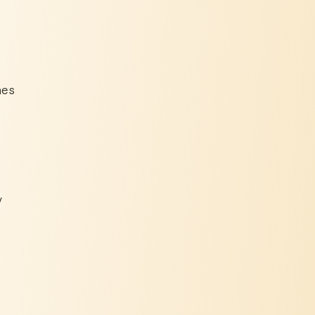
nes
y