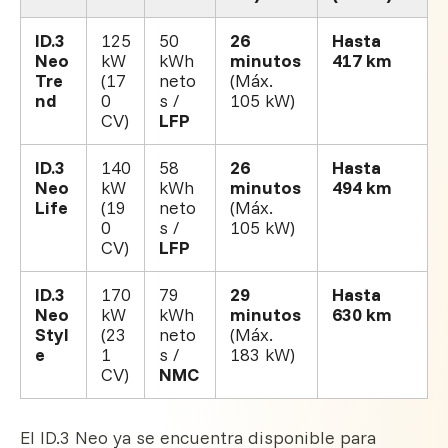
ID.3
125
50
26
Hasta
Neo
kW
kWh
minutos
417 km
Tre
(17
neto
(Máx.
nd
0
s /
105 kW)
CV)
LFP
ID.3
140
58
26
Hasta
Neo
kW
kWh
minutos
494 km
Life
(19
neto
(Máx.
0
s /
105 kW)
CV)
LFP
ID.3
170
79
29
Hasta
Neo
kW
kWh
minutos
630 km
Styl
(23
neto
(Máx.
e
1
s /
183 kW)
CV)
NMC
El ID.3 Neo ya se encuentra disponible para