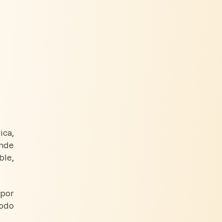
ica,
inde
ble,
 por
Todo