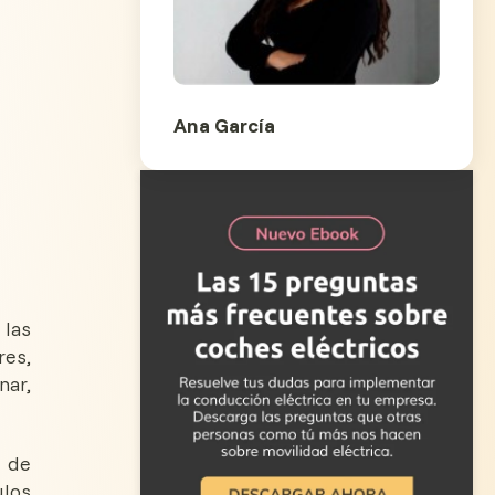
Ana García
 las
res,
nar,
s de
ulos