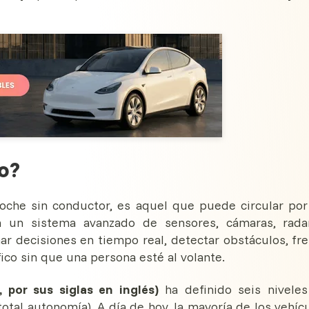
o?
che sin conductor, es aquel que puede circular por
 a un sistema avanzado de sensores, cámaras, rada
r decisiones en tiempo real, detectar obstáculos, fre
fico sin que una persona esté al volante.
por sus siglas en inglés)
ha definido seis nivele
total autonomía). A día de hoy, la mayoría de los vehíc