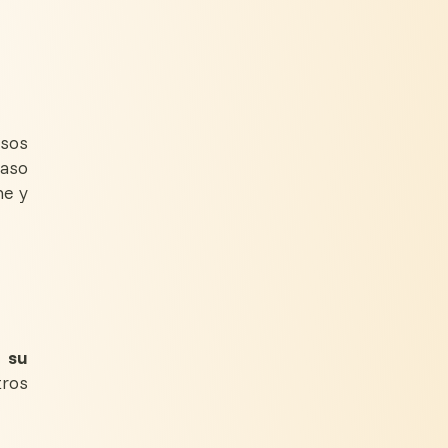
esos
caso
he y
a su
tros