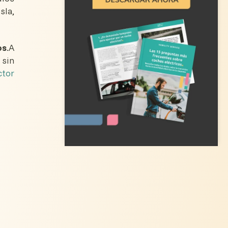
sla,
os
.A
 sin
tor