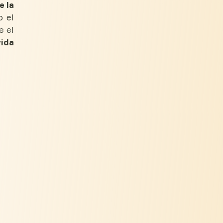
e la
o el
e el
vida