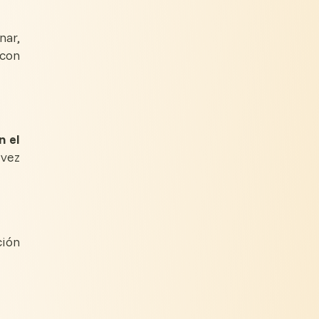
nar,
 con
n el
 vez
ción