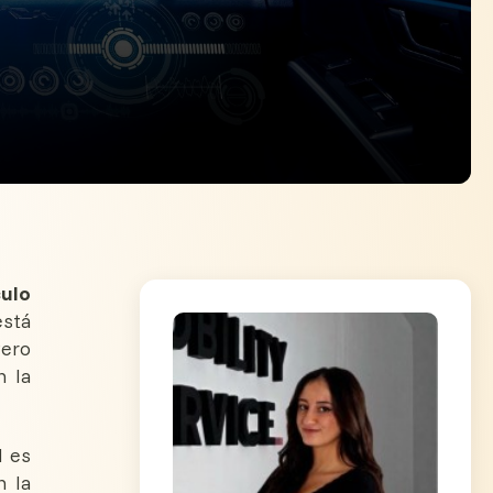
culo
está
Pero
n la
l es
n la