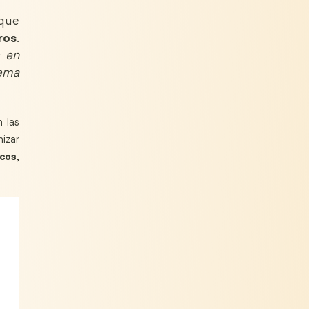
 que
ros
.
s en
tema
 las
mizar
cos,