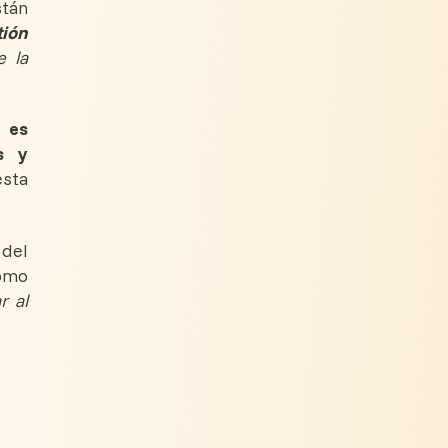
stán
tión
e la
es
s y
esta
 del
Como
r al