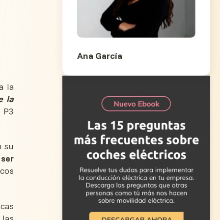
Ana García
a la
e la
 P3
n su
 ser
icos
cas
 las