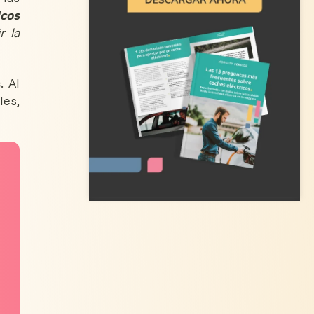
icos
r la
s
. Al
les,