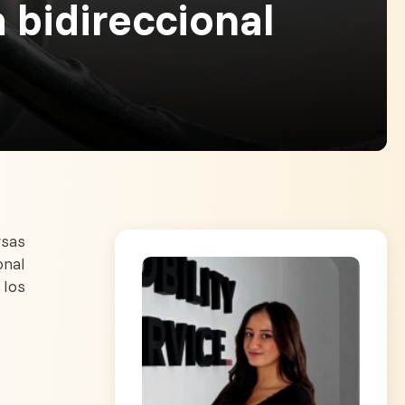
a bidireccional
rsas
onal
 los