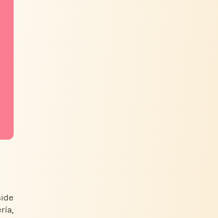
side
ría,